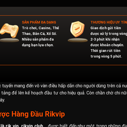
SẢN PHẨM ĐA DẠNG
THƯƠNG HIỆU UY TÍN
Trò chơi, Casino, Thể
Giao dịch gửi tiền
Thao, Bắn Cá, Xổ Số.
được xử lý trong vòn
Nhiều sản phẩm đa
2-3 phút khi nhận
dạng bạn lựa chọn.
được khoản chuyển.
Thời gian rút tiền
trong vòng 5 phút.
rực tuyến mang đến vô vàn điều hấp dẫn cho người dùng trên cả n
 tảng để lên kế hoạch đầu tư cho hiệu quả. Còn chần chờ chi 
ây.
ợc Hàng Đầu Rikvip
à rik vip, rikvip club…
được biết đến như một trong những địa 