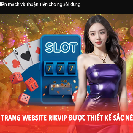
iền mạch và thuận tiện cho người dùng.