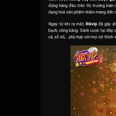
động hàng đầu trên thị trường hiện 
dạng hóa sản phẩm nhằm mang đến cho
Ngay từ khi ra mắt,
Rikvip
đã gây ấn
bạch, công bằng. Sảnh cược tại đây q
cá, xổ số,… phù hợp với mọi sở thích v