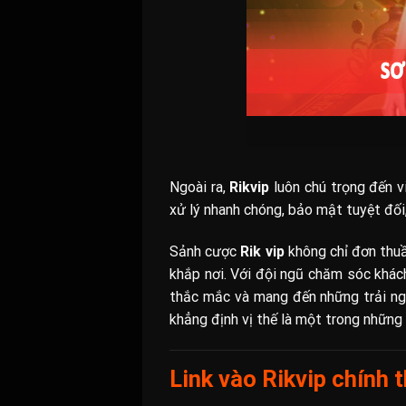
Ngoài ra,
Rikvip
luôn chú trọng đến v
xử lý nhanh chóng, bảo mật tuyệt đối
Sảnh cược
Rik vip
không chỉ đơn thuần
khắp nơi. Với đội ngũ chăm sóc khác
thắc mắc và mang đến những trải ngh
khẳng định vị thế là một trong những
Link vào Rikvip chính 