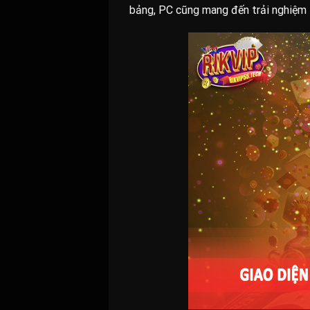
bảng, PC cũng mang đến trải nghiệm l