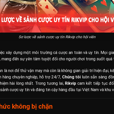
Sơ lược về sảnh cược uy tín Rikvip cho hội viên
iệc xây dựng một môi trường cá cược an toàn và uy tín. Mọi gia
, mang đến sự yên tâm tuyệt đối cho người chơi trong suốt quá t
 là nơi để thử vận may mà còn là không gian giải trí hiện đại, 
h hàng chuyên nghiệp, hỗ trợ 24/7,
Chúng tôi
luôn sẵn sàng đồn
iệm hài lòng nhất. Trong tương lai,
Rikvip
cam kết tiếp tục đổ
 sảnh cược uy tín và đáng tin cậy hàng đầu tại Việt Nam và khu v
thức không bị chặn