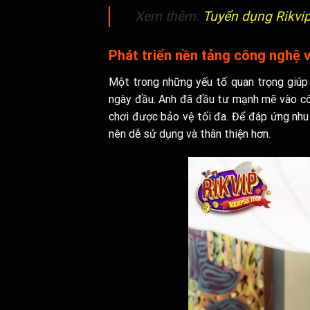
Xem thêm:
Tuyển dụng Rikvi
Phát triển nền tảng công nghệ 
Một trong những yếu tố quan trọng giúp 
ngày đầu. Anh đã đầu tư mạnh mẽ vào cô
chơi được bảo vệ tối đa. Để đáp ứng nhu 
nên dễ sử dụng và thân thiện hơn.