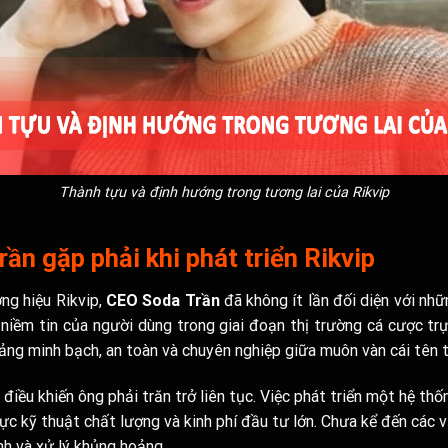
Thành tựu và định hướng trong tương lai của Rikvip
n gặp phải khi phát triển Rikvip
ng hiệu Rikvip,
CEO Soda Trần
đã không ít lần đối diện với nh
niềm tin của người dùng trong giai đoạn thị trường cá cược trự
ng minh bạch, an toàn và chuyên nghiệp giữa muôn vàn cái tên th
điều khiến ông phải trăn trở liên tục. Việc phát triển một hệ th
ực kỹ thuật chất lượng và kinh phí đầu tư lớn. Chưa kể đến các 
nh và xử lý khủng hoảng.