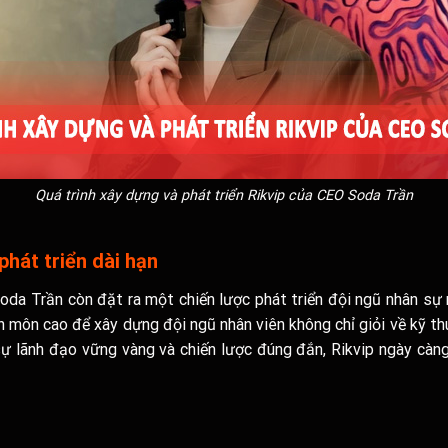
Quá trình xây dựng và phát triển Rikvip của CEO Soda Trần
phát triển dài hạn
Soda Trần còn đặt ra một chiến lược phát triển đội ngũ nhân s
n môn cao để xây dựng đội ngũ nhân viên không chỉ giỏi về kỹ th
sự lãnh đạo vững vàng và chiến lược đúng đắn, Rikvip ngày càn