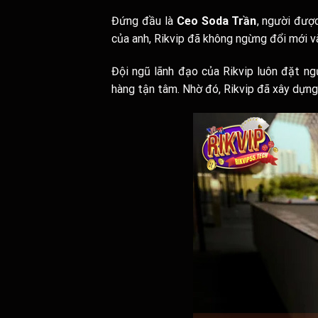
Đứng đầu là
Ceo Soda Trần
, người đượ
của anh, Rikvip đã không ngừng đổi mới v
Đội ngũ lãnh đạo của Rikvip luôn đặt n
hàng tận tâm. Nhờ đó, Rikvip đã xây dựng