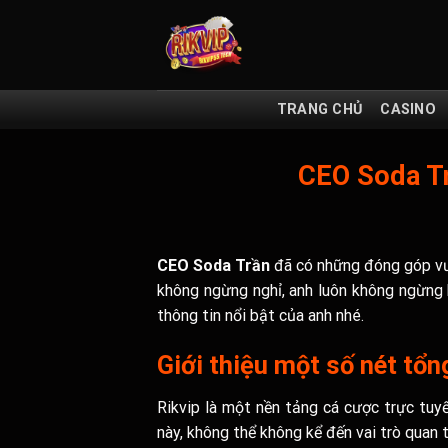
Chuyển
đến
nội
dung
TRANG CHỦ
CASINO
CEO Soda Tr
CEO Soda Trần
đã có những đóng góp vượt
không ngừng nghỉ, anh luôn không ngừng
thông tin nổi bật của anh nhé.
Giới thiệu một số nét tổ
Rikvip là một nền tảng cá cược trực tuyế
này, không thể không kể đến vai trò quan 