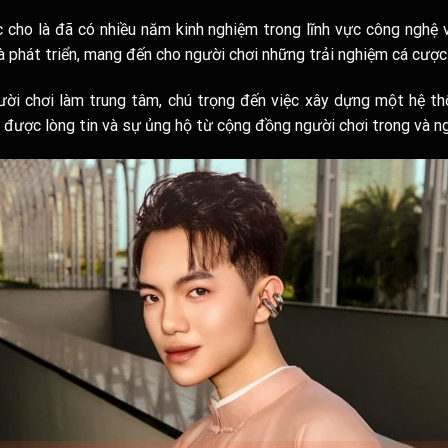
c cho là đã có nhiều năm kinh nghiệm trong lĩnh vực công nghệ 
à phát triển, mang đến cho người chơi những trải nghiệm cá cược
gười chơi làm trung tâm, chú trọng đến việc xây dựng một hệ t
 được lòng tin và sự ủng hộ từ cộng đồng người chơi trong và n