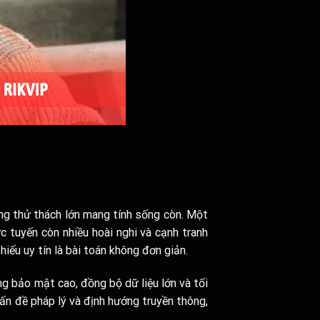
ững thử thách lớn mang tính sống còn. Một
c tuyến còn nhiều hoài nghi và cạnh tranh
iếu uy tín là bài toán không đơn giản.
ống bảo mật cao, đồng bộ dữ liệu lớn và tối
vấn đề pháp lý và định hướng truyền thông,