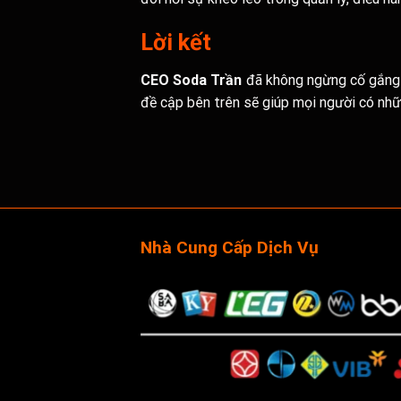
Lời kết
CEO Soda Trần
đã không ngừng cố gắng m
đề cập bên trên sẽ giúp mọi người có nhữ
Nhà Cung Cấp Dịch Vụ