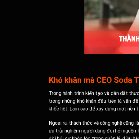
Khó khăn mà CEO Soda Trầ
Trong hành trình kiến tạo và dẫn dắt thươ
trong những khó khăn đầu tiên là vấn đề 
khốc liệt. Làm sao để xây dựng một nền tả
Ngoài ra, thách thức về công nghệ cũng là 
ưu trải nghiệm người dùng đòi hỏi nguồn l
đòi hỏi sự khéo léo trong quản lý, điều hà