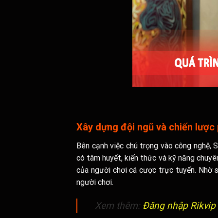
Xây dựng đội ngũ và chiến lược 
Bên cạnh việc chú trọng vào công nghệ, 
có tâm huyết, kiến thức và kỹ năng chuyê
của người chơi cá cược trực tuyến. Nhờ 
người chơi.
Xem thêm:
Đăng nhập Rikvip