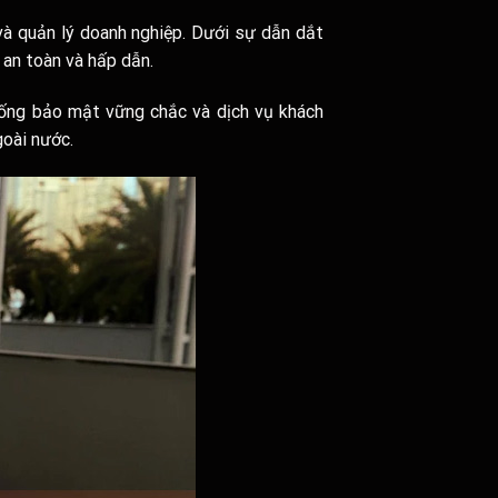
và quản lý doanh nghiệp. Dưới sự dẫn dắt
 an toàn và hấp dẫn.
hống bảo mật vững chắc và dịch vụ khách
goài nước.