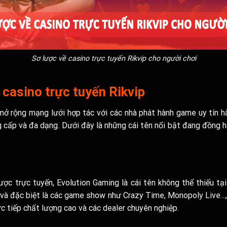
Sơ lược về casino trực tuyến Rikvip cho người chơi
 casino trực tuyến Rikvip
 rộng mạng lưới hợp tác với các nhà phát hành game uy tín h
ng cấp và đa dạng. Dưới đây là những cái tên nổi bật đang đồng h
ợc trực tuyến, Evolution Gaming là cái tên không thể thiếu tại 
, và đặc biệt là các game show như Crazy Time, Monopoly Live…
c tiếp chất lượng cao và các dealer chuyên nghiệp.