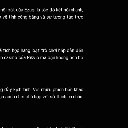
 nổi bật của Ezugi là tốc độ kết nối nhanh,
ao về tính công bằng và sự tương tác trực
ã tích hợp hàng loạt trò chơi hấp dẫn đến
ảnh casino của Rikvip mà bạn không nên bỏ
 đầy kịch tính. Với nhiều phiên bản khác
n sảnh chơi phù hợp với sở thích cá nhân.