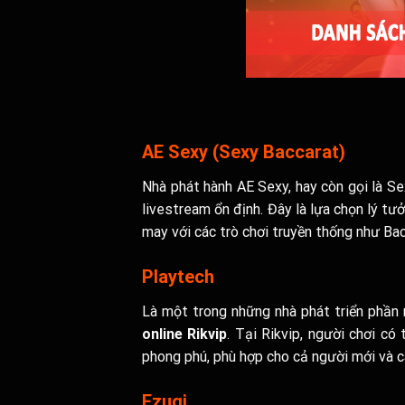
AE Sexy (Sexy Baccarat)
Nhà phát hành AE Sexy, hay còn gọi là S
livestream ổn định. Đây là lựa chọn lý tư
may với các trò chơi truyền thống như Bac
Playtech
Là một trong những nhà phát triển phần
online Rikvip
. Tại Rikvip, người chơi c
phong phú, phù hợp cho cả người mới và c
Ezugi