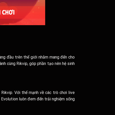
àng đầu trên thế giới nhằm mang đến cho
ành cùng Rikvip, góp phần tạo nên hệ sinh
Rikvip. Với thế mạnh về các trò chơi live
, Evolution luôn đem đến trải nghiệm sống