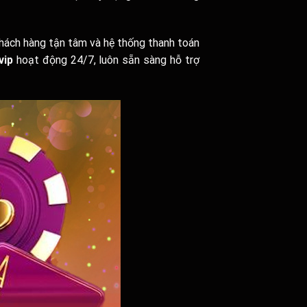
khách hàng tận tâm và hệ thống thanh toán
vip
hoạt động 24/7, luôn sẵn sàng hỗ trợ