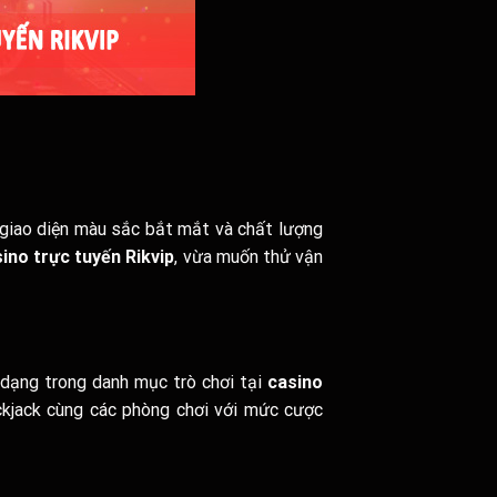
 giao diện màu sắc bắt mắt và chất lượng
ino trực tuyến Rikvip
, vừa muốn thử vận
 dạng trong danh mục trò chơi tại
casino
ackjack cùng các phòng chơi với mức cược