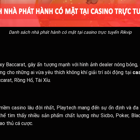
Danh sách nhà phát hành có mặt tại casino trực tuyến Rikvip
exy Baccarat, gây ấn tượng mạnh với hình ảnh dealer nóng bỏng,
ởng cho những ai vừa yêu thích không khí giải trí sôi động tại
cas
carat, Rồng Hổ, Tài Xỉu.
 mềm casino lâu đời nhất, Playtech mang đến sự ổn định và đa
ó thể tìm thấy nhiều sản phẩm chất lượng như Sicbo, Poker, Bl
ao thủ cá cược.