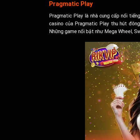
Pragmatic Play
Pragmatic Play là nhà cung cấp nổi tiếng
casino của Pragmatic Play thu hút đông
Những game nổi bật như Mega Wheel, Sw