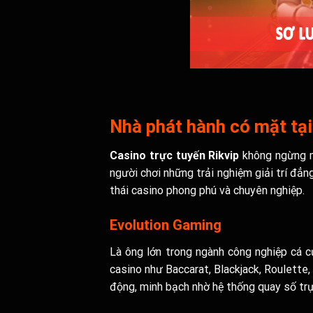
Nhà phát hành có mặt tại
Casino trực tuyến Rikvip
không ngừng mở
người chơi những trải nghiệm giải trí đẳ
thái casino phong phú và chuyên nghiệp.
Evolution Gaming
Là ông lớn trong ngành công nghiệp cá cư
casino như Baccarat, Blackjack, Roulette
động, minh bạch nhờ hệ thống quay số trự