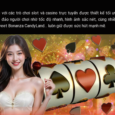
 với các trò chơi slot và casino trực tuyến được thiết kế tối ư
 đảo người chơi nhờ tốc độ nhanh, hình ảnh sắc nét, cùng nhiề
eet Bonanza CandyLand… luôn giữ được sức hút mạnh mẽ.