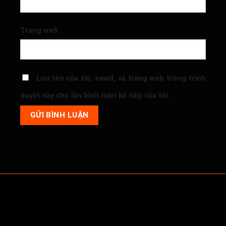
Trang web
Lưu tên của tôi, email, và trang web trong trình
duyệt này cho lần bình luận kế tiếp của tôi.