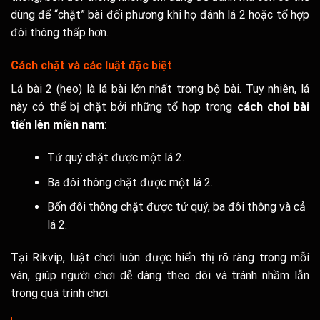
dùng để “chặt” bài đối phương khi họ đánh lá 2 hoặc tổ hợp
đôi thông thấp hơn.
Cách chặt và các luật đặc biệt
Lá bài 2 (heo) là lá bài lớn nhất trong bộ bài. Tuy nhiên, lá
này có thể bị chặt bởi những tổ hợp trong
cách chơi bài
tiến lên miền nam
:
Tứ quý chặt được một lá 2.
Ba đôi thông chặt được một lá 2.
Bốn đôi thông chặt được tứ quý, ba đôi thông và cả
lá 2.
Tại Rikvip, luật chơi luôn được hiển thị rõ ràng trong mỗi
ván, giúp người chơi dễ dàng theo dõi và tránh nhầm lẫn
trong quá trình chơi.