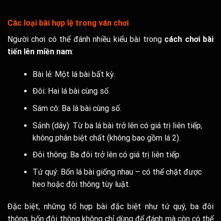
Các loại bài hợp lệ trong ván chơi
Người chơi có thể đánh nhiều kiểu bài trong
cách chơi bài
tiến lên miền nam
:
Bài lẻ: Một lá bài bất kỳ.
Đôi: Hai lá bài cùng số.
Sám cô: Ba lá bài cùng số.
Sảnh (dây): Từ ba lá bài trở lên có giá trị liên tiếp,
không phân biệt chất (không bao gồm lá 2).
Đôi thông: Ba đôi trở lên có giá trị liên tiếp.
Tứ quý: Bốn lá bài giống nhau – có thể chặt được
heo hoặc đôi thông tùy luật.
Đặc biệt, những tổ hợp bài đặc biệt như tứ quý, ba đôi
thông, bốn đôi thông không chỉ dùng để đánh mà còn có thể