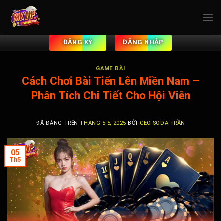
Chuyển
đến
nội
dung
ĐĂNG KÝ
ĐĂNG NHẬP
GAME BÀI
Cách Chơi Bài Tiến Lên Miền Nam –
Phân Tích Chi Tiết Cho Hội Viên
ĐÃ ĐĂNG TRÊN
THÁNG 5 5, 2025
BỞI
CEO SODA TRẦN
05
Th5