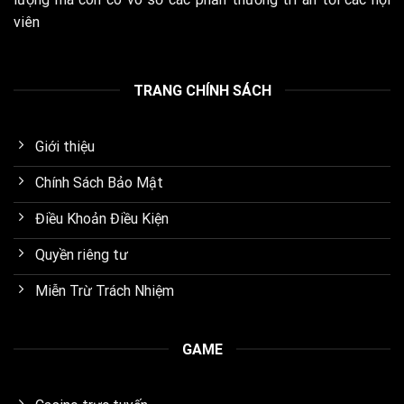
viên
TRANG CHÍNH SÁCH
Giới thiệu
Chính Sách Bảo Mật
Điều Khoản Điều Kiện
Quyền riêng tư
Miễn Trừ Trách Nhiệm
GAME