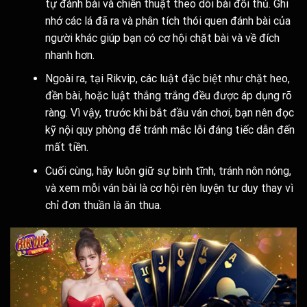
tự đánh bài và chiến thuật theo dõi bài đối thủ. Ghi
nhớ các lá đã ra và phân tích thói quen đánh bài của
người khác giúp bạn có cơ hội chặt bài và về đích
nhanh hơn.
Ngoài ra, tại Rikvip, các luật đặc biệt như chặt heo,
đền bài, hoặc luật thắng trắng đều được áp dụng rõ
ràng. Vì vậy, trước khi bắt đầu ván chơi, bạn nên đọc
kỹ nội quy phòng để tránh mắc lỗi đáng tiếc dẫn đến
mất tiền.
Cuối cùng, hãy luôn giữ sự bình tĩnh, tránh nôn nóng,
và xem mỗi ván bài là cơ hội rèn luyện tư duy thay vì
chỉ đơn thuần là ăn thua.