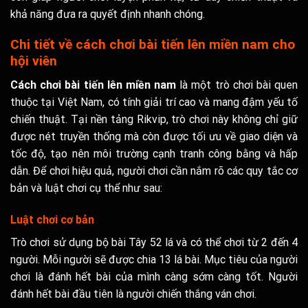
khả năng đưa ra quyết định nhanh chóng.
Chi tiết về cách chơi bài tiến lên miền nam cho
hội viên
Cách chơi bài tiến lên miền nam
là một trò chơi bài quen
thuộc tại Việt Nam, có tính giải trí cao và mang đậm yếu tố
chiến thuật. Tại nền tảng Rikvip, trò chơi này không chỉ giữ
được nét truyền thống mà còn được tối ưu về giao diện và
tốc độ, tạo nên môi trường cạnh tranh công bằng và hấp
dẫn. Để chơi hiệu quả, người chơi cần nắm rõ các quy tắc cơ
bản và luật chơi cụ thể như sau:
Luật chơi cơ bản
Trò chơi sử dụng bộ bài Tây 52 lá và có thể chơi từ 2 đến 4
người. Mỗi người sẽ được chia 13 lá bài. Mục tiêu của người
chơi là đánh hết bài của mình càng sớm càng tốt. Người
đánh hết bài đầu tiên là người chiến thắng ván chơi.