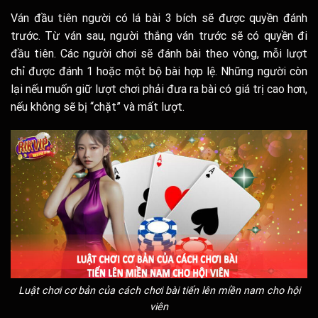
Ván đầu tiên người có lá bài 3 bích sẽ được quyền đánh
trước. Từ ván sau, người thắng ván trước sẽ có quyền đi
đầu tiên. Các người chơi sẽ đánh bài theo vòng, mỗi lượt
chỉ được đánh 1 hoặc một bộ bài hợp lệ. Những người còn
lại nếu muốn giữ lượt chơi phải đưa ra bài có giá trị cao hơn,
nếu không sẽ bị “chặt” và mất lượt.
Luật chơi cơ bản của cách chơi bài tiến lên miền nam cho hội
viên