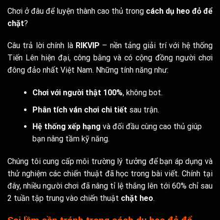
Chơi ở đâu để luyện thành cao thủ trong
cách dụ heo đỏ để
chặt
?
Câu trả lời chính là
RIKVIP
– nền tảng giải trí với hệ thống
Tiến Lên hiện đại, công bằng và có cộng đồng người chơi
đông đảo nhất Việt Nam. Những tính năng như:
Chơi với người thật 100%
, không bot.
Phân tích ván chơi chi tiết
sau trận.
Hệ thống xếp hạng
và đối đầu cùng cao thủ giúp
bạn nâng tầm kỹ năng.
Chúng tôi cung cấp môi trường lý tưởng để bạn áp dụng và
thử nghiệm các chiến thuật đã học trong bài viết. Chính tại
đây, nhiều người chơi đã nâng tỉ lệ thắng lên tới 60% chỉ sau
2 tuần tập trung vào chiến thuật
chặt heo
.