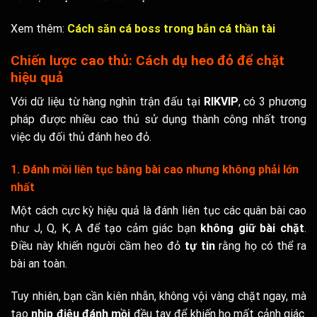
Xem thêm:
Cách săn cá boss trong bắn cá thần tài
Chiến lược cao thủ: Cách dụ heo đỏ để chặt
hiệu quả
Với dữ liệu từ hàng nghìn trận đấu tại
RIKVIP
, có 3 phương
pháp được nhiều cao thủ sử dụng thành công nhất trong
việc dụ đối thủ đánh heo đỏ.
1. Đánh mồi liên tục bằng bài cao nhưng không phải lớn
nhất
Một cách cực kỳ hiệu quả là đánh liên tục các quân bài cao
như J, Q, K, A để tạo cảm giác bạn
không giữ bài chặt
.
Điều này khiến người cầm heo đỏ
tự tin
rằng họ có thể ra
bài an toàn.
Tuy nhiên, bạn cần kiên nhẫn, không vội vàng chặt ngay, mà
tạo
nhịp điệu đánh mồi
đều tay để khiến họ mất cảnh giác.