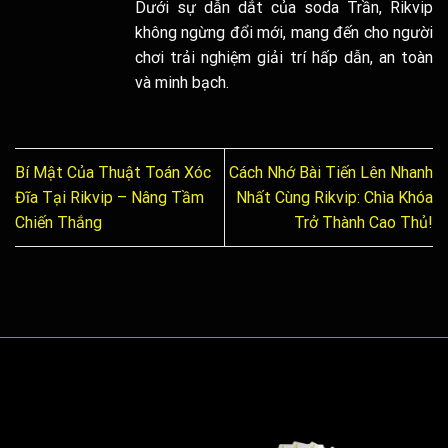
Dưới sự dẫn dắt của soda Trần, Rikvip
không ngừng đổi mới, mang đến cho người
chơi trải nghiệm giải trí hấp dẫn, an toàn
và minh bạch.
Bí Mật Của Thuật Toán Xóc
Cách Nhớ Bài Tiến Lên Nhanh
Đĩa Tại Rikvip – Nâng Tầm
Nhất Cùng Rikvip: Chìa Khóa
Chiến Thắng
Trở Thành Cao Thủ!