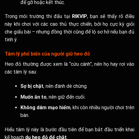
để gỡ hoặc kết thúc.
Trong môi trường thi đấu tại
RIKVIP
, bạn sẽ thấy rõ điều
này khi chơi với các cao thủ thực chiến, bởi họ cực kỳ giỏi
che giấu bài – nhưng đồng thời cũng để lộ sơ hở nếu bạn đủ
tinh ý.
Tâm lý phổ biến của người giữ heo đỏ
Heo đỏ thường được xem là “cứu cánh”, nên họ hay rơi vào
các tâm lý sau:
Sợ bị chặt
, nên đánh dè chừng.
Muốn ăn to
, nên giữ đến cuối.
Không dám mạo hiểm
, khi còn nhiều người chơi trên
bàn.
Hiểu tâm lý này là bước đầu tiên để bạn bắt đầu triển khai
kế hoạch
dụ heo đỏ để chặt
.