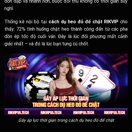
dồn dập và nhanh hơn, buộc đối thủ không có thời gian suy
nghĩ.
Thống kê nội bộ tại
cách dụ heo đỏ để chặt
RIKVIP
cho
thấy: 72% tình huống chặt heo thành công đến từ các pha
dồn ép tốc độ cuối ván. Đây là lúc đối phương mất cảnh
giác nhất – và đó là lúc bạn tung cú chốt.
Gây áp lực thời gian trong cách dụ heo đỏ để chặt