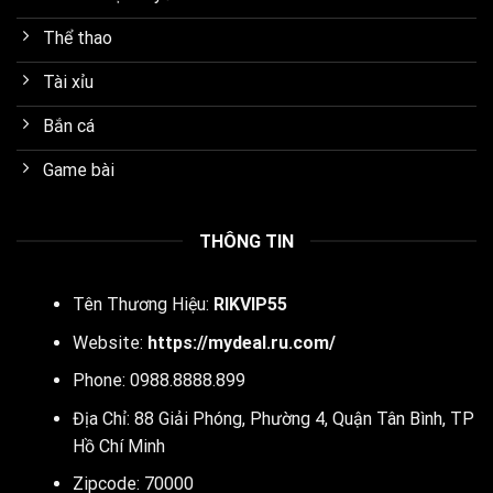
Thể thao
Tài xỉu
Bắn cá
Game bài
THÔNG TIN
Tên Thương Hiệu:
RIKVIP55
Website:
https://mydeal.ru.com/
Phone:
0988.8888.899
Địa Chỉ: 88 Giải Phóng, Phường 4, Quận Tân Bình, TP
Hồ Chí Minh
Zipcode:
70000