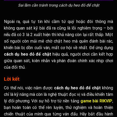
Sai lầm cần tránh trong cách dụ heo đỏ để chặt
Ngoài ra, quá tự tin khi cầm tứ quý hoặc đôi thông mà
không quan sát kỹ bài đã ra cũng là lỗi nghiêm trọng – bởi
nếu đã có 3 lá 2 xuất hiện thì khả năng còn lại rất thấp. Một
số người còn mải mê chờ chặt heo mà quên đánh bài rác,
khiến bài bị dồn cuối ván, mất cơ hội về nhất. Để ứng dụng
cách dụ heo đỏ để chặt
hiệu quả, người chơi cần kết hợp
giữa quan sát, kiên nhẫn và phán đoán chính xác nhịp chơi
của đối thủ.
Lời kết
Có thể nói, việc nắm được
cách dụ heo đỏ để chặt
không
chỉ là kỹ năng mà còn là nghệ thuật đọc vị và điều khiển tâm
lý đối phương. Với sự hỗ trợ từ nền tảng
game bài RIKVIP
,
bạn hoàn toàn có thể rèn luyện, thử nghiệm và hoàn thiện
chiến thuật của mình qua từng ván đấu. Hãy bắt đầu hành