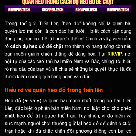
Trong thế giới Tiến Lên, “heo đỏ” không chỉ là quân bài
quyền lực mà còn là con dao hai lưỡi – biết cách tận dụng
đúng lúc, bạn có thể lật ngược thế cờ. Chính vì vậy, việc nắm
rõ
cách dụ heo đỏ để chặt
trở thành kỹ năng sống còn nếu
bạn muốn giành chiến thắng dễ dàng hơn. Tại
RIKVIP
, nơi
hội tụ của các cao thủ bài miền Nam và Bắc, chúng tôi hiểu
rõ nhu cầu của bạn và sẽ chia sẻ những bí quyết thực tế, đã
được kiểm chứng qua hàng ngàn ván đấu.
Hiểu rõ về quân heo đỏ trong tiến lên
Heo đỏ (♥ và ♦) là quân bài mạnh nhất trong bộ bài Tiến
Lên, đặc biệt ở phiên bản miền Nam, nơi luật chơi cho phép
chặt heo
để lật ngược thế trận. Tuy nhiên, vì độ hiếm và
sức mạnh, người chơi thường giữ lại heo đỏ để đánh ở cuối
trận hoặc khi đã chắc chắn đối phương không còn bài có