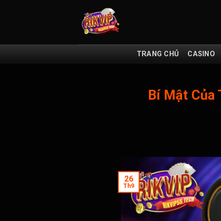
Chuyển
đến
nội
dung
TRANG CHỦ
CASINO
Bí Mật Của 
26
Th9