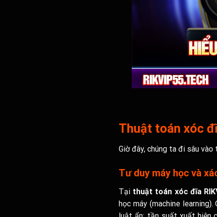
Thuật toán xóc đĩ
Giờ đây, chúng ta đi sâu vào
Tư duy máy học và xác
Tại
thuật toán xóc đĩa
RIK
học máy (machine learning). 
luật ẩn: tần suất xuất hiện 