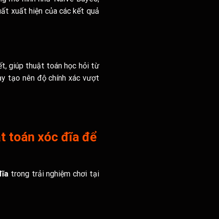
ất xuất hiện của các kết quả
ết, giúp thuật toán học hỏi từ
ày tạo nên độ chính xác vượt
t toán xóc đĩa để
đĩa
trong trải nghiệm chơi tại