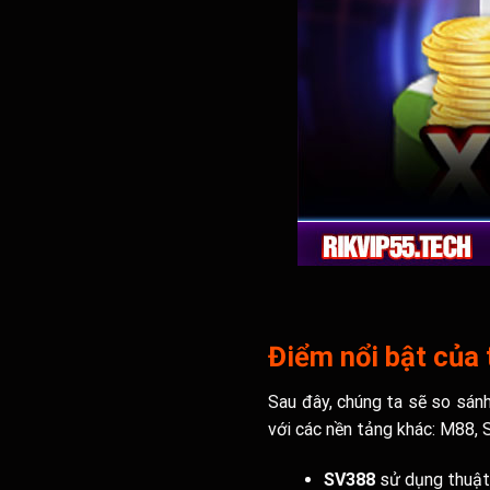
Điểm nổi bật của 
Sau đây, chúng ta sẽ so sánh
với các nền tảng khác: M88
SV388
sử dụng thuật t