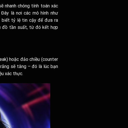
sẽ nhanh chóng tính toán xác
. Đây là nơi các mô hình như
biết tỷ lệ tin cậy để đưa ra
u đồ tần suất, từ đó kết hợp
reak) hoặc đảo chiều (counter
trắng sẽ tăng – đó là lúc bạn
ệu xác thực.