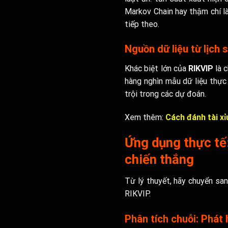
Markov Chain hay thậm chí l
tiếp theo.
Nguồn dữ liệu từ lịch 
Khác biệt lớn của
RIKVIP
là c
hàng nghìn mẫu dữ liệu thực
trội trong các dự đoán.
Xem thêm:
Cách đánh tài xỉ
Ứng dụng thực tế
chiến thắng
Từ lý thuyết, hãy chuyển s
RIKVIP.
Phân tích chuỗi: Phát 