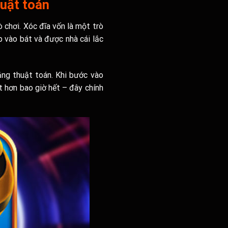
huật toán
ò chơi. Xóc đĩa vốn là một trò
p vào bát và được nhà cái lắc
ằng thuật toán. Khi bước vào
ất hơn bao giờ hết – đây chính